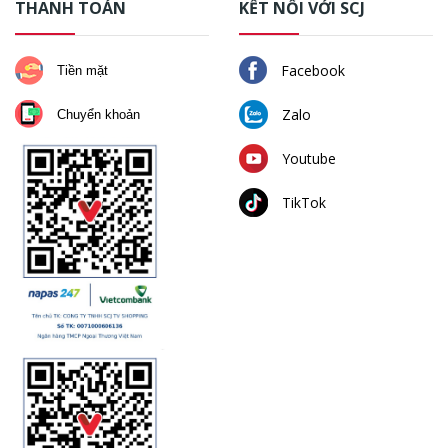
THANH TOÁN
KẾT NỐI VỚI SCJ
Facebook
Tiền mặt
Zalo
Chuyển khoản
Youtube
TikTok