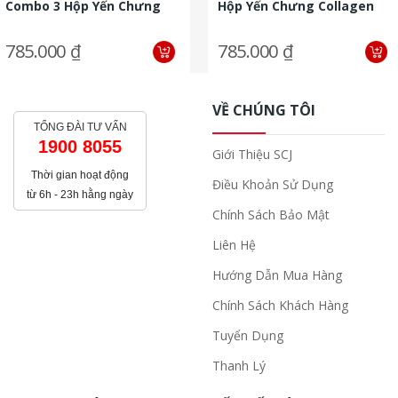
Combo 3 Hộp Yến Chưng
Hộp Yến Chưng Collagen
Saffron Đông Trùng Hạ
Sữa Ong Chúa (6 Hũ/hộp,...
Thảo (6...
785.000 ₫
785.000 ₫
VỀ CHÚNG TÔI
TỔNG ĐÀI TƯ VẤN
1900 8055
Giới Thiệu SCJ
Thời gian hoạt động
Điều Khoản Sử Dụng
từ 6h - 23h hằng ngày
Chính Sách Bảo Mật
Liên Hệ
Hướng Dẫn Mua Hàng
Chính Sách Khách Hàng
Tuyển Dụng
Thanh Lý