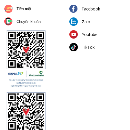
Facebook
Tiền mặt
Zalo
Chuyển khoản
Youtube
TikTok