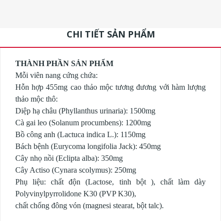
CHI TIẾT SẢN PHẨM
THÀNH PHẦN SẢN PHẨM
Mỗi viên nang cứng chứa:
Hỗn hợp 455mg cao thảo mộc tương đương với hàm lượng
thảo mộc thô:
Diệp hạ châu (Phyllanthus urinaria): 1500mg
Cà gai leo (Solanum procumbens): 1200mg
Bồ công anh (Lactuca indica L.): 1150mg
Bách bệnh (Eurycoma longifolia Jack): 450mg
Cây nhọ nồi (Eclipta alba): 350mg
Cây Actiso (Cynara scolymus): 250mg
Phụ liệu: chất độn (Lactose, tinh bột ), chất làm dày
Polyvinylpyrrolidone K30 (PVP K30),
chất chống đông vón (magnesi stearat, bột talc).