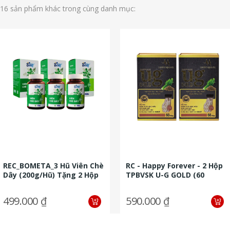
16 sản phẩm khác trong cùng danh mục:
REC_BOMETA_3 Hũ Viên Chè
RC - Happy Forever - 2 Hộp
Dây (200g/hũ) Tặng 2 Hộp
TPBVSK U-G GOLD (60
Trà Chè Dây Bometa...
Viên/hộp) + 1 Hộp TPBVSK...
499.000 ₫
590.000 ₫