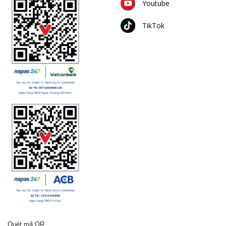
Youtube
TikTok
Quét mã QR