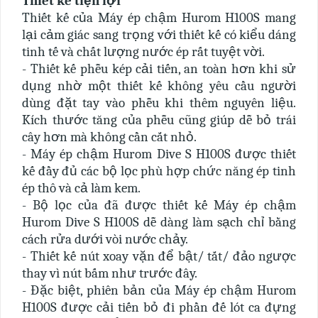
Thiết kế tiện lợi
Thiết kế của Máy ép chậm Hurom H100S mang
lại cảm giác sang trọng với thiết kế có kiểu dáng
tinh tế và chất lượng nước ép rất tuyệt vời.
- Thiết kế phễu kép cải tiến, an toàn hơn khi sử
dụng nhờ một thiết kế không yêu cầu người
dùng đặt tay vào phễu khi thêm nguyên liệu.
Kích thước tăng của phễu cũng giúp dễ bỏ trái
cây hơn mà không cần cắt nhỏ.
- Máy ép chậm Hurom Dive S H100S được thiết
kế đầy đủ các bộ lọc phù hợp chức năng ép tinh
ép thô và cả làm kem.
- Bộ lọc của đã được thiết kế Máy ép chậm
Hurom Dive S H100S dễ dàng làm sạch chỉ bằng
cách rửa dưới vòi nước chảy.
- Thiết kế nút xoay vặn để bật/ tắt/ đảo ngược
thay vì nút bấm như trước đây.
- Đặc biệt, phiên bản của Máy ép chậm Hurom
H100S được cải tiến bỏ đi phần đế lót ca đựng