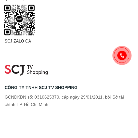
SCJ ZALO OA
CÔNG TY TNHH SCJ TV SHOPPING
GCNĐKDN số: 0310625379, cấp ngày 29/01/2011, bởi Sở tài
chính TP. Hồ Chí Minh
Địa chỉ: Số 1/1 đường Tân Thới Nhất 17, Phường Đông Hưng
Thuận, Thành phố Hồ Chí Minh, Việt Nam.