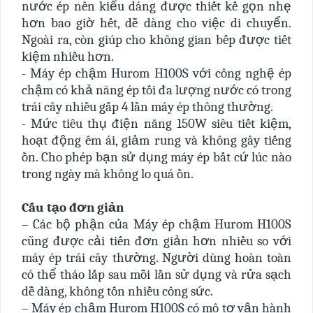
nước ép nên kiểu dáng được thiết kế gọn nhẹ
hơn bao giờ hết, dễ dàng cho việc di chuyển.
Ngoài ra, còn giúp cho không gian bếp được tiết
kiệm nhiều hơn.
- Máy ép chậm Hurom H100S với công nghệ ép
chậm có khả năng ép tối đa lượng nước có trong
trái cây nhiều gấp 4 lần máy ép thông thường.
- Mức tiêu thụ điện năng 150W siêu tiết kiệm,
hoạt động êm ái, giảm rung và không gây tiếng
ồn. Cho phép bạn sử dụng máy ép bất cứ lúc nào
trong ngày mà không lo quá ồn.
Cấu tạo đơn giản
– Các bộ phận của Máy ép chậm Hurom H100S
cũng được cải tiến đơn giản hơn nhiều so với
máy ép trái cây thường. Người dùng hoàn toàn
có thể tháo lắp sau mỗi lần sử dụng và rửa sạch
dễ dàng, không tốn nhiều công sức.
– Máy ép chậm Hurom H100S có mô tơ vận hành