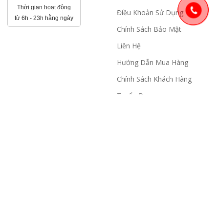
Thời gian hoạt động
Điều Khoản Sử Dụng
từ 6h - 23h hằng ngày
Chính Sách Bảo Mật
Liên Hệ
Hướng Dẫn Mua Hàng
Chính Sách Khách Hàng
Tuyển Dụng
Thanh Lý
THANH TOÁN
KẾT NỐI VỚI SCJ
Facebook
Tiền mặt
Zalo
Chuyển khoản
Youtube