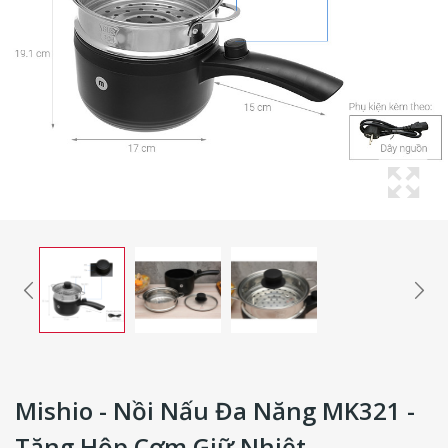
Mishio - Nồi Nấu Đa Năng MK321 -
Tặng Hộp Cơm Giữ Nhiệt