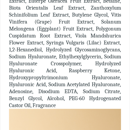
Extract, Euterpe Oleracea Fruit Extract, Betaine,
Biota Orientalis Leaf Extract, Zanthoxylum
Schinifolium Leaf Extract, Butylene Glycol, Vitis
Vinifera (Grape) Fruit Extract, Solanum
Melongena (Eggplant) Fruit Extract, Polygonum
Cuspidatum Root Extract, Viola Mandshurica
Flower Extract, Syringa Vulgaris (Lilac) Extract,
1,2-Hexanediol, Hydrolyzed Glycosaminoglycans,
Sodium Hyaluronate, Ethylhexylglycerin, Sodium
Hyaluronate Crosspolymer, Hydrolyzed
Hyaluronic Acid, Raspberry Ketone,
Hydroxypropyltrimonium Hyaluronate,
Hyaluronic Acid, Sodium Acetylated Hyaluronate,
Adenosine, Disodium EDTA, Sodium Citrate,
Benzyl Glycol, Alcohol, PEG-60 Hydrogenated
Castor Oil, Fragrance