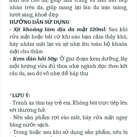
đàn hồi cho da, giúp làm trắng và làm mờ nếp
nhăn trên da, giúp mang lại làn da mịn màng,
tươi sáng, khoẻ đẹp
HƯỚNG DẪN SỬ DỤNG
- Xịt khoáng làm dịu da mặt 120ml:
Sau khi
rửa mặt hoặc bất cứ khi nào bạn cảm thấy khô,
hãy nhắm mắt lại và xịt nhẹ lên toàn bộ khuôn
mặt cho thấm
- Kem đàn hồi 50g
:
Ở giai đoạn kem dưỡng, lấy
một lượng vừa đủ thoa nhẹ ngành dọc theo kết
cấu da, sau đó vỗ nhẹ để hấp thụ
*LƯU Ý:
- Tránh xa tầm tay trẻ em. Không bôi trực tiếp lên
vết thương hở.
- Nếu sản phẩm rơi vào mắt, hãy rửa mặt ngay
bằng nước sạch.
- Trong hoặc sau khi sử dụng sản phẩm, nếu bị