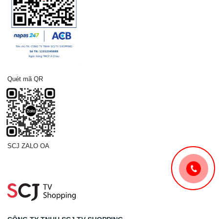
Quét mã QR
SCJ ZALO OA