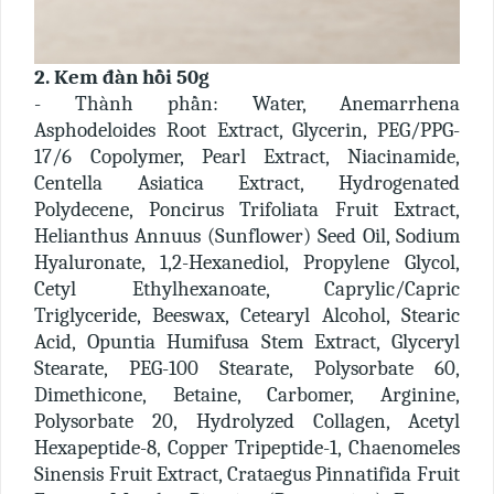
2. Kem đàn hồi 50g
- Thành phần: Water, Anemarrhena
Asphodeloides Root Extract, Glycerin, PEG/PPG-
17/6 Copolymer, Pearl Extract, Niacinamide,
Centella Asiatica Extract, Hydrogenated
Polydecene, Poncirus Trifoliata Fruit Extract,
Helianthus Annuus (Sunflower) Seed Oil, Sodium
Hyaluronate, 1,2-Hexanediol, Propylene Glycol,
Cetyl Ethylhexanoate, Caprylic/Capric
Triglyceride, Beeswax, Cetearyl Alcohol, Stearic
Acid, Opuntia Humifusa Stem Extract, Glyceryl
Stearate, PEG-100 Stearate, Polysorbate 60,
Dimethicone, Betaine, Carbomer, Arginine,
Polysorbate 20, Hydrolyzed Collagen, Acetyl
Hexapeptide-8, Copper Tripeptide-1, Chaenomeles
Sinensis Fruit Extract, Crataegus Pinnatifida Fruit