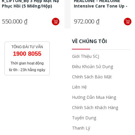
R_LIFTON_Bộ 3 Hộp Mặt Nạ
HEALOINE - HEALOINE
Phục Hồi (5 Miếng/hộp)
Intensive Care Tone Up -
SERUM CHỐNG NẮNG 50g*2
+ 1...
550.000 ₫
972.000 ₫
VỀ CHÚNG TÔI
TỔNG ĐÀI TƯ VẤN
1900 8055
Giới Thiệu SCJ
Thời gian hoạt động
Điều Khoản Sử Dụng
từ 6h - 23h hằng ngày
Chính Sách Bảo Mật
Liên Hệ
Hướng Dẫn Mua Hàng
Chính Sách Khách Hàng
Tuyển Dụng
Thanh Lý