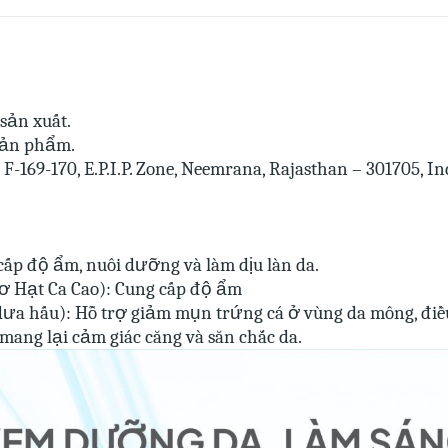
sản xuất.
 sản phẩm.
F-169-170, E.P.I.P. Zone, Neemrana, Rajasthan – 301705, In
cấp độ ẩm, nuôi dưỡng và làm dịu làn da.
ơ Hạt Ca Cao): Cung cấp độ ẩm
dưa hấu): Hỗ trợ giảm mụn trứng cá ở vùng da mông, điều
 mang lại cảm giác căng và săn chắc da.