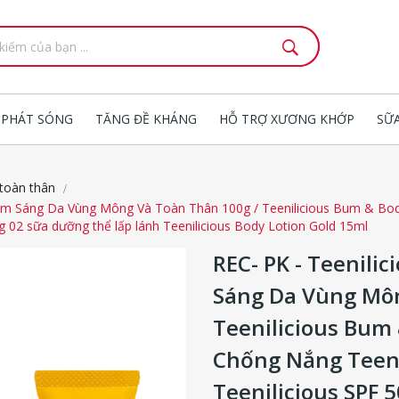
 PHÁT SÓNG
TĂNG ĐỀ KHÁNG
HỖ TRỢ XƯƠNG KHỚP
SỮ
toàn thân
Làm Sáng Da Vùng Mông Và Toàn Thân 100g / Teenilicious Bum & Bo
g 02 sữa dưỡng thể lấp lánh Teenilicious Body Lotion Gold 15ml
REC- PK - Teenili
Sáng Da Vùng Môn
Teenilicious Bum
Chống Nắng Teeni
Teenilicious SPF 