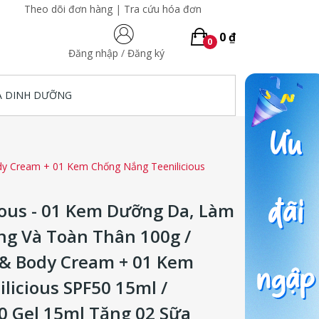
Theo dõi đơn hàng
|
Tra cứu hóa đơn
0 ₫
0
Đăng nhập
/
Đăng ký
A DINH DƯỠNG
dy Cream + 01 Kem Chống Nắng Teenilicious
cious - 01 Kem Dưỡng Da, Làm
g Và Toàn Thân 100g /
 & Body Cream + 01 Kem
licious SPF50 15ml /
50 Gel 15ml Tặng 02 Sữa