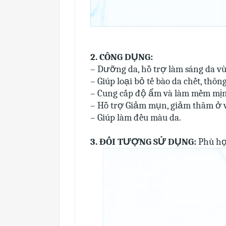
2. CÔNG DỤNG:
– Dưỡng da, hỗ trợ làm sáng da v
– Giúp loại bỏ tế bào da chết, thôn
– Cung cấp độ ẩm và làm mềm mịn 
– Hỗ trợ Giảm mụn, giảm thâm ở v
– Giúp làm đều màu da.
3. ĐỐI TƯỢNG SỬ DỤNG:
Phù hợp