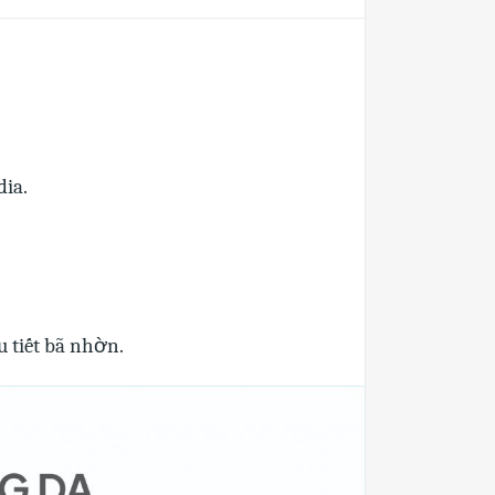
dia.
 tiết bã nhờn.