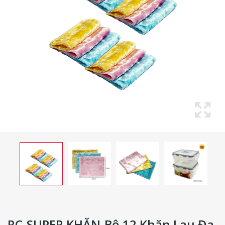
RC-SUPER KHĂN-Bộ 12 Khăn Lau Đa