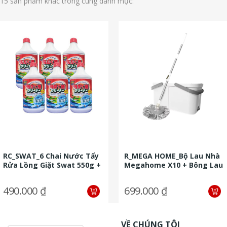
15 sản phẩm khác trong cùng danh mục:
RC_SWAT_6 Chai Nước Tẩy
R_MEGA HOME_Bộ Lau Nhà
Rửa Lồng Giặt Swat 550g +
Megahome X10 + Bông Lau
2 Túi Nước Xả Vải 1.2l...
Nhà Megaplus + Cọ
Toilet...
490.000 ₫
699.000 ₫
VỀ CHÚNG TÔI