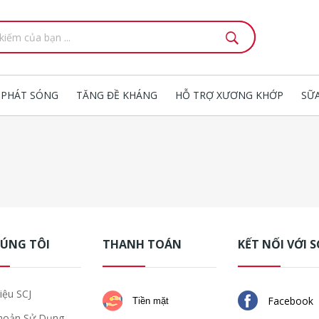
 PHÁT SÓNG
TĂNG ĐỀ KHÁNG
HỖ TRỢ XƯƠNG KHỚP
SỮ
HÚNG TÔI
THANH TOÁN
KẾT NỐI VỚI S
iệu SCJ
Facebook
Tiền mặt
hoản Sử Dụng