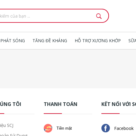
 PHÁT SÓNG
TĂNG ĐỀ KHÁNG
HỖ TRỢ XƯƠNG KHỚP
SỮ
HÚNG TÔI
THANH TOÁN
KẾT NỐI VỚI S
iệu SCJ
Facebook
Tiền mặt
hoản Sử Dụng