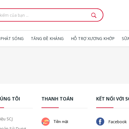
 PHÁT SÓNG
TĂNG ĐỀ KHÁNG
HỖ TRỢ XƯƠNG KHỚP
SỮ
HÚNG TÔI
THANH TOÁN
KẾT NỐI VỚI S
iệu SCJ
Facebook
Tiền mặt
hoản Sử Dụng