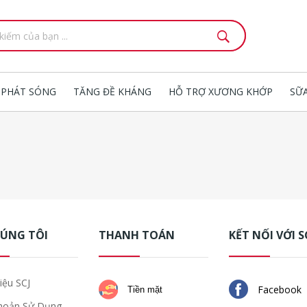
 PHÁT SÓNG
TĂNG ĐỀ KHÁNG
HỖ TRỢ XƯƠNG KHỚP
SỮ
HÚNG TÔI
THANH TOÁN
KẾT NỐI VỚI S
iệu SCJ
Facebook
Tiền mặt
hoản Sử Dụng