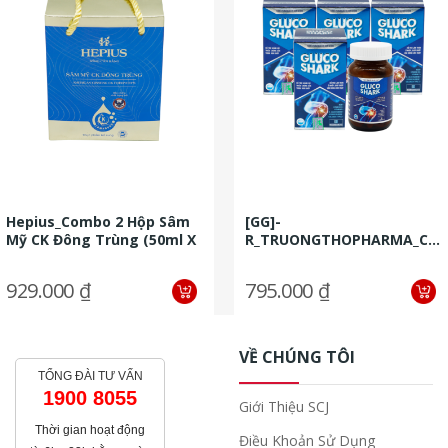
Hepius_Combo 2 Hộp Sâm
[GG]-
Mỹ CK Đông Trùng (50ml X
R_TRUONGTHOPHARMA_Co
6 Chai/hộp) +1 Hộp Sâm...
4 Hộp TPBVSK Glucoshark
(60 Viên/ Hộp) + 1...
929.000 ₫
795.000 ₫
VỀ CHÚNG TÔI
TỔNG ĐÀI TƯ VẤN
1900 8055
Giới Thiệu SCJ
Thời gian hoạt động
Điều Khoản Sử Dụng