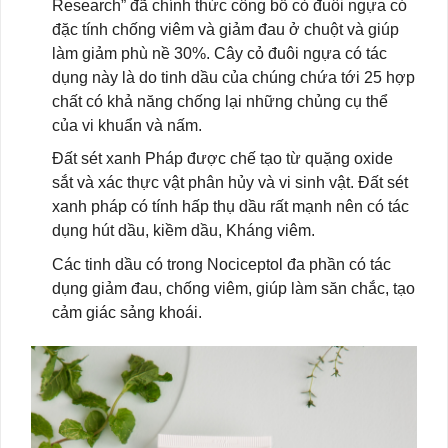
Research” đã chính thức công bố cỏ đuôi ngựa có
đặc tính chống viêm và giảm đau ở chuột và giúp
làm giảm phù nề 30%. Cây cỏ đuôi ngựa có tác
dụng này là do tinh dầu của chúng chứa tới 25 hợp
chất có khả năng chống lại những chủng cụ thể
của vi khuẩn và nấm.
Đất sét xanh Pháp được chế tạo từ quặng oxide
sắt và xác thực vật phân hủy và vi sinh vật. Đất sét
xanh pháp có tính hấp thụ dầu rất mạnh nên có tác
dụng hút dầu, kiềm dầu, Kháng viêm.
Các tinh dầu có trong Nociceptol đa phần có tác
dụng giảm đau, chống viêm, giúp làm săn chắc, tạo
cảm giác sảng khoái.