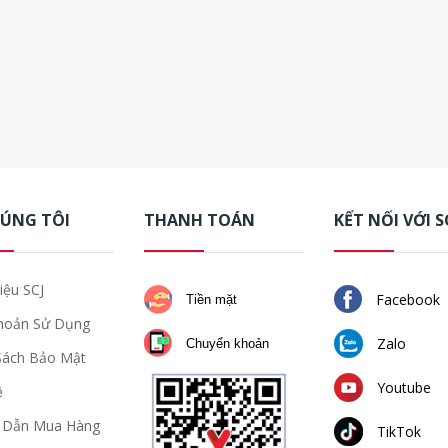
HÚNG TÔI
THANH TOÁN
KẾT NỐI VỚI S
iệu SCJ
Facebook
Tiền mặt
hoản Sử Dụng
Zalo
Chuyển khoản
Sách Bảo Mật
Youtube
ệ
 Dẫn Mua Hàng
TikTok