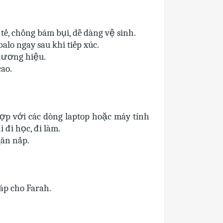
 tế, chống bám bụi, dễ dàng vệ sinh.
alo ngay sau khi tiếp xúc.
thương hiệu.
ao.
hợp với các dòng laptop hoặc máy tính
 đi học, đi làm.
găn nắp.
áp cho Farah.