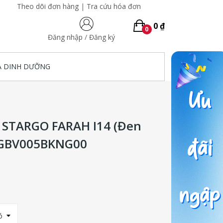
Theo dõi đơn hàng
|
Tra cứu hóa đơn
0 ₫
0
Đăng nhập
/
Đăng ký
A DINH DƯỠNG
lo STARGO FARAH I14 (Đen
- GBV005BKNG00