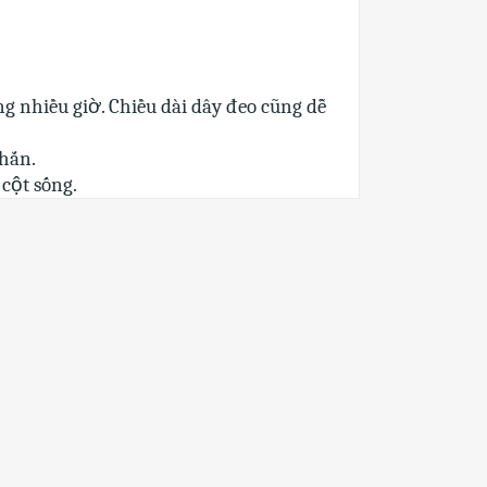
ng nhiều giờ. Chiều dài dây đeo cũng dễ
chắn.
 cột sống.