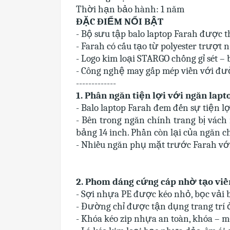
Thời hạn bảo hành: 1 năm
ĐẶC ĐIỂM NỔI BẬT
- Bộ sưu tập balo laptop Farah được th
- Farah có cấu tạo từ polyester trượt 
- Logo kim loại STARGO chống gỉ sét 
- Công nghệ may gấp mép viền với đư
-------------
1. Phân ngăn tiện lợi với ngăn lapt
- Balo laptop Farah đem đến sự tiện 
- Bên trong ngăn chính trang bị vách
bảng 14 inch. Phần còn lại của ngăn ch
- Nhiều ngăn phụ mặt trước Farah với
2. Phom dáng cứng cáp nhờ tạo viền
- Sợi nhựa PE được kéo nhỏ, bọc vải 
- Đường chỉ được tận dụng trang trí 
- Khóa kéo zip nhựa an toàn, khóa – 