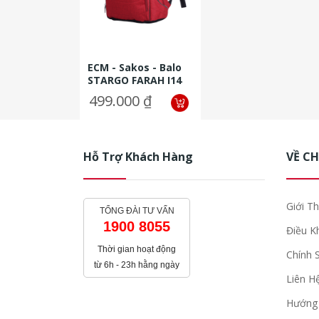
ECM - Sakos - Balo
STARGO FARAH I14
(Đỏ Phối Xám Chấm
499.000 ₫
Bi) - GBV005RDNG00
Hỗ Trợ Khách Hàng
VỀ C
Giới Th
TỔNG ĐÀI TƯ VẤN
1900 8055
Điều K
Thời gian hoạt động
Chính 
từ 6h - 23h hằng ngày
Liên H
Hướng