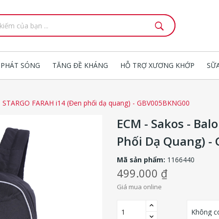
 PHÁT SÓNG
TĂNG ĐỀ KHÁNG
HỖ TRỢ XƯƠNG KHỚP
SỮ
lo STARGO FARAH i14 (Đen phối dạ quang) - GBV005BKNG00
ECM - Sakos - Ba
Phối Dạ Quang) 
Mã sản phẩm:
1166440
499.000 ₫
Giá mua online