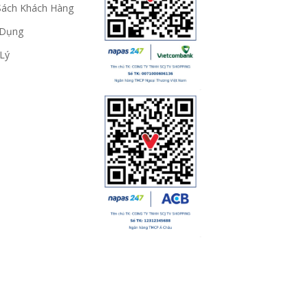
Sách Khách Hàng
 Dụng
Lý
CÔNG TY TNHH SCJ TV SHOPPING
GCNĐKDN số: 0310625379, cấp ngày 29/01/2011, bởi Sở tài c
Địa chỉ: Số 1/1 đường Tân Thới Nhất 17, Phường Đông Hưng