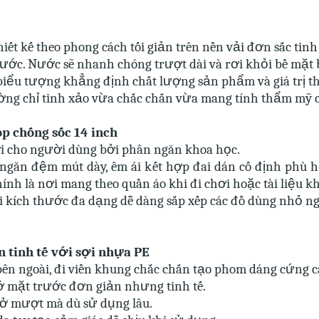
iết kế theo phong cách tối giản trên nền vải đơn sắc tinh
nước. Nước sẽ nhanh chóng trượt dài và rơi khỏi bề mặt b
– biểu tượng khẳng định chất lượng sản phẩm và giá trị 
ờng chỉ tinh xảo vừa chắc chắn vừa mang tính thẩm mỹ c
op chống sốc 14 inch
lợi cho người dùng bởi phân ngăn khoa học.
 ngăn đệm mút dày, êm ái kết hợp đai dán cố định phù 
ính là nơi mang theo quần áo khi đi chơi hoặc tài liệu khi
 kích thước đa dạng dễ dàng sắp xếp các đồ dùng nhỏ n
 tinh tế với sợi nhựa PE
bên ngoài, đi viền khung chắc chắn tạo phom dáng cứng c
ở mặt trước đơn giản nhưng tinh tế.
mở mượt mà dù sử dụng lâu.