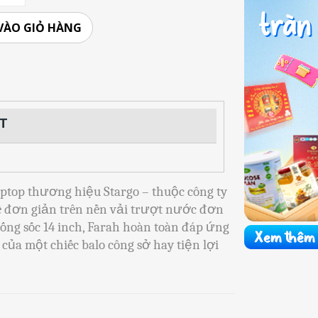
VÀO GIỎ HÀNG
ỆT
aptop thương hiệu Stargo – thuộc công ty
kế đơn giản trên nền vải trượt nước đơn
hống sốc 14 inch, Farah hoàn toàn đáp ứng
của một chiếc balo công sở hay tiện lợi