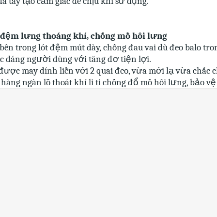
da tay tạo cảm giác dễ chịu khi sử dụng.
, đệm lưng thoáng khí, chống mồ hôi lưng
 bên trong lót đệm mút dày, chống đau vai dù đeo balo tro
 dáng người dùng với tăng đơ tiện lợi.
được may dính liền với 2 quai đeo, vừa mới lạ vừa chắc 
hàng ngàn lỗ thoát khí li ti chống đổ mồ hôi lưng, bảo vệ