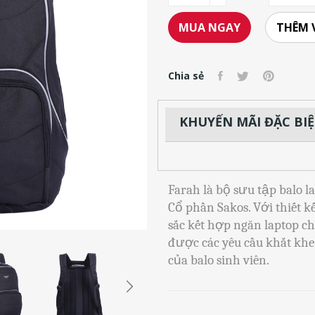
THÊM 
MUA NGAY
Chia sẻ
KHUYẾN MÃI ĐẶC BI
Farah là bộ sưu tập balo l
Cổ phần Sakos. Với thiết 
sắc kết hợp ngăn laptop c
được các yêu cầu khắt khe 
của balo sinh viên.