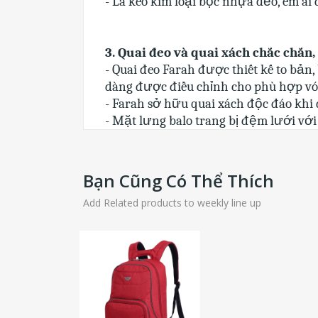
- Lá kéo kim loại bọc nhựa dẻo, êm ái 
3. Quai đeo và quai xách chắc chắn
- Quai đeo Farah được thiết kế to bản,
dàng được điều chỉnh cho phù hợp vóc
- Farah sở hữu quai xách độc đáo khi 
- Mặt lưng balo trang bị đệm lưới với 
Bạn Cũng Có Thể Thích
Add Related products to weekly line up