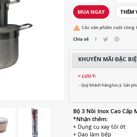
THÊM 
MUA NGAY

Các sản phẩm cuối cùng 
Chia sẻ
KHUYẾN MÃI ĐẶC BI
> LƯU Ý:
- Quý khách hàng lưu ý: Sản ph
Bộ 3 Nồi Inox Cao Cấp 
*Nhận thêm:
+ Dụng cụ xay tỏi ớt
+ Dao làm bếp