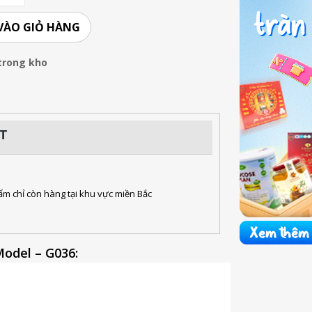
VÀO GIỎ HÀNG
trong kho
ỆT
ẩm chỉ còn hàng tại khu vực miền Bắc
Model – G036: