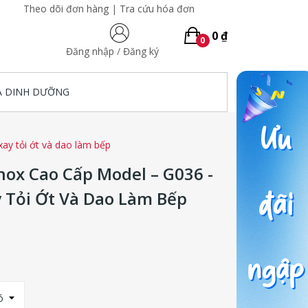
Theo dõi đơn hàng
|
Tra cứu hóa đơn
0 ₫
0
Đăng nhập
/
Đăng ký
A DINH DƯỠNG
ay tỏi ớt và dao làm bếp
Inox Cao Cấp Model – G036 -
 Tỏi Ớt Và Dao Làm Bếp