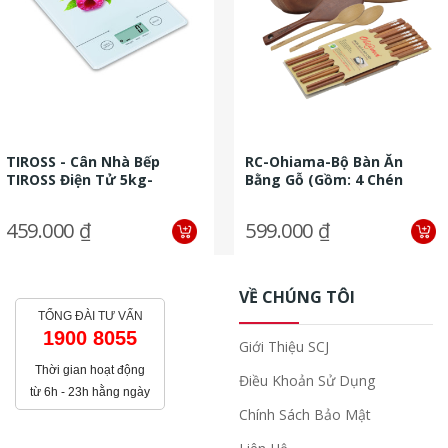
TIROSS - Cân Nhà Bếp
RC-Ohiama-Bộ Bàn Ăn
TIROSS Điện Tử 5kg-
Bằng Gỗ (gồm: 4 Chén
TS1301
Cơm, 1 Tô Canh, 1 Dĩa + 1
Vá +2...
459.000 ₫
599.000 ₫
VỀ CHÚNG TÔI
TỔNG ĐÀI TƯ VẤN
1900 8055
Giới Thiệu SCJ
Thời gian hoạt động
Điều Khoản Sử Dụng
từ 6h - 23h hằng ngày
Chính Sách Bảo Mật