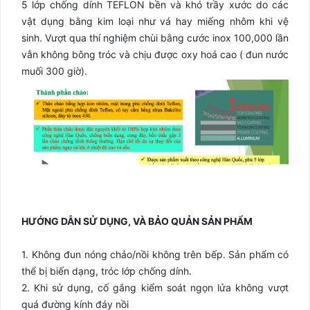
5 lớp chống dính TEFLON bền và khó trầy xước do các
vật dụng bằng kim loại như vá hay miếng nhôm khi vệ
sinh. Vượt qua thí nghiệm chùi bằng cước inox 100,000 lần
vẫn không bông tróc và chịu được oxy hoá cao ( đun nước
muối 300 giờ).
HƯỚNG DẪN SỬ DỤNG, VÀ BẢO QUẢN SẢN PHẨM
1. Không đun nóng chảo/nồi không trên bếp. Sản phẩm có
thể bị biến dạng, tróc lớp chống dính.
2. Khi sử dụng, cố gắng kiểm soát ngọn lửa không vượt
quá đường kính đáy nồi