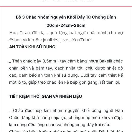
Bộ 3 Chảo Nhôm Nguyên Khối Đáy Từ Chống Dính
20cm-24cm-26cm
Hoa Titani độc lạ - quà tặng bất ngờ nhất dành cho vợ
#shortvideo #scjmall #scjlive - YouTube
AN TOÀN KHI SỬ DỤNG
_ Thân chảo dày 3,5mm - tay cầm bằng nhựa Bakelit chắc
chắn bền và bám tay, cách nhiệt tốt, chịu được nhiệt độ
cao, đảm bảo an toàn khi sử dụng. Cuối tay cầm thiết kế
một lỗ to, giúp treo chảo lên kệ bếp gọn gàng, rất tiện lợi.
TIẾT KIỆM THỜI GIAN VÀ NHIÊN LIỆU
_ Chảo đúc hợp kim nhôm nguyên khối công nghệ Hàn
Quốc, tăng khả năng chịu lực, chống móp méo khi va đập,
làm nóng đều lòng chảo và chống cong đáy khi nấu.
Chảo siêu bên, không bị ăn mòn bởi hoá chất. Đặt biệt dẫn