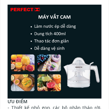
ƯU ĐIỂM
- Thiết kế nhỏ gọn, các bộ phận tháo rời,