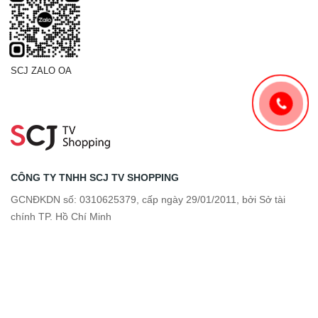
SCJ ZALO OA
CÔNG TY TNHH SCJ TV SHOPPING
GCNĐKDN số: 0310625379, cấp ngày 29/01/2011, bởi Sở tài
chính TP. Hồ Chí Minh
Địa chỉ: Số 1/1 đường Tân Thới Nhất 17, Phường Đông Hưng
Thuận, Thành phố Hồ Chí Minh, Việt Nam.