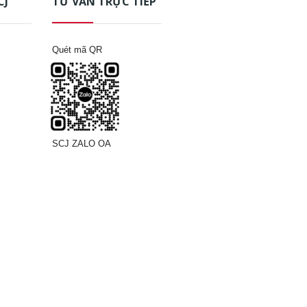
CJ
TƯ VẤN TRỰC TIẾP
Quét mã QR
SCJ ZALO OA