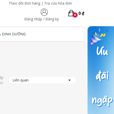
Theo dõi đơn hàng
|
Tra cứu hóa đơn
0 ₫
0
Đăng nhập
/
Đăng ký
A DINH DƯỠNG
ếp

Liên quan
o: