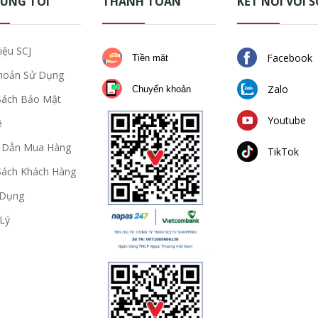
HÚNG TÔI
THANH TOÁN
KẾT NỐI VỚI S
iệu SCJ
Facebook
Tiền mặt
hoản Sử Dụng
Zalo
Chuyển khoản
Sách Bảo Mật
Youtube
ệ
 Dẫn Mua Hàng
TikTok
Sách Khách Hàng
 Dụng
Lý