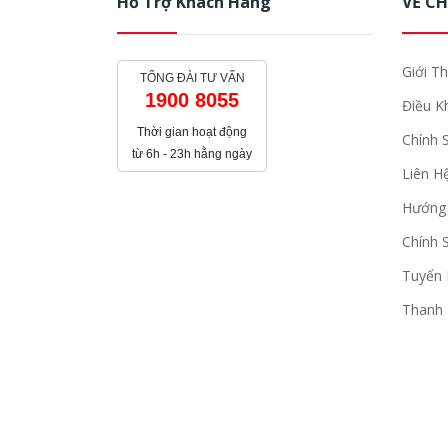
Hỗ Trợ Khách Hàng
VỀ C
Giới Th
TỔNG ĐÀI TƯ VẤN
1900 8055
Điều K
Thời gian hoạt động
Chính 
từ 6h - 23h hằng ngày
Liên H
Hướng
Chính 
Tuyển
Thanh 