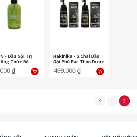
 - Dầu Gội Trị
Hakinika - 2 Chai Dầu
Công Thức Bổ
Gội Phủ Bạc Thảo Dược
 Nuôi Dưỡng Tóc
200ml - Tặng 1 Chai Dầu
.000 ₫
499.000 ₫
anh 250g
Gội...
1
2
