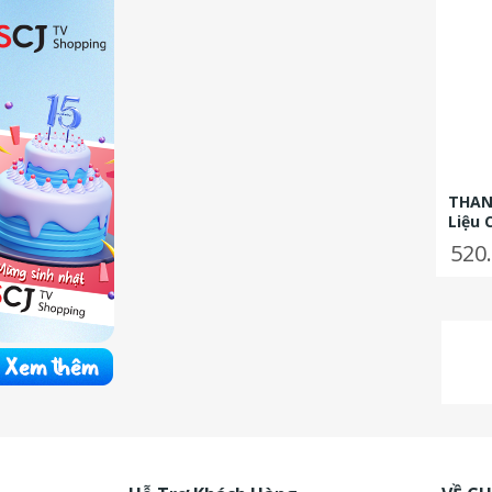
THANN
Liệu 
Sung
520
Sả Ch