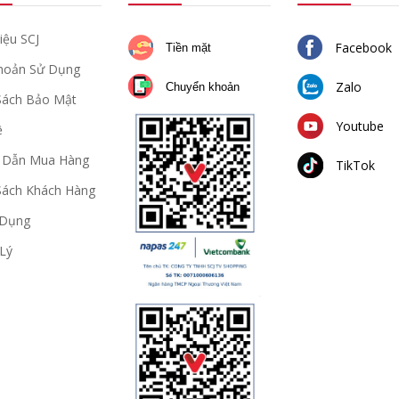
iệu SCJ
Facebook
Tiền mặt
hoản Sử Dụng
Zalo
Chuyển khoản
Sách Bảo Mật
Youtube
ệ
 Dẫn Mua Hàng
TikTok
Sách Khách Hàng
 Dụng
Lý