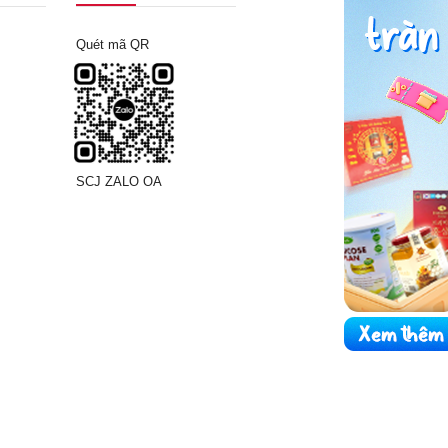
Quét mã QR
SCJ ZALO OA