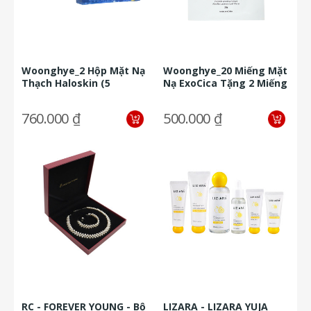
Woonghye_2 Hộp Mặt Nạ
Woonghye_20 Miếng Mặt
Thạch Haloskin (5
Nạ ExoCica Tặng 2 Miếng
Miếng/Hộp) Tặng 1 Tẩy
Mặt Nạ Thạch Haloskin
Da Chết...
760.000 ₫
500.000 ₫
RC - FOREVER YOUNG - Bộ
LIZARA - LIZARA YUJA