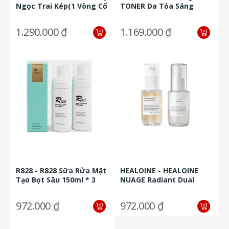
Ngọc Trai Kép(1 Vòng Cổ
TONER Da Tỏa Sáng
+ 1 Vòng Tay + 1 Đôi...
150ml + LIZARA YUJA EYE
Kem Làm...
1.290.000 ₫
1.169.000 ₫
R828 - R828 Sữa Rửa Mặt
HEALOINE - HEALOINE
Tạo Bọt Sâu 150ml * 3
NUAGE Radiant Dual
Chai
Serum - Tinh Chất
Dưỡng Da Mặt...
972.000 ₫
972.000 ₫