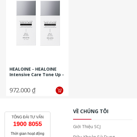
HEALOINE - HEALOINE
Intensive Care Tone Up -
SERUM CHỐNG NẮNG
50g*2 + 1...
972.000 ₫
VỀ CHÚNG TÔI
TỔNG ĐÀI TƯ VẤN
1900 8055
Giới Thiệu SCJ
Thời gian hoạt động
Điều Khoản Sử Dụng