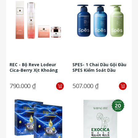
REC - Bộ Reve Lodeur
SPES- 1 Chai Dầu Gội Đầu
Cica-Berry Xịt Khoáng
SPES Kiểm Soát Dầu
Làm Dịu Da Mặt 120ml *
AxitHyaluronic Muối
1 Chai...
Biển...
790.000 ₫
507.000 ₫