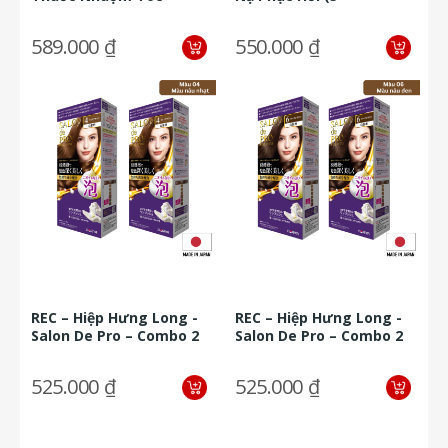
Tặng 5 Khăn Coton
Miếng/hộp)
589.000 ₫
550.000 ₫
REC – Hiệp Hưng Long -
REC – Hiệp Hưng Long -
Salon De Pro – Combo 2
Salon De Pro – Combo 2
Hộp Xịt Nhuộm Tóc Dạng
Hộp Xịt Nhuộm Tóc Dạng
Bọt...
Bọt...
525.000 ₫
525.000 ₫